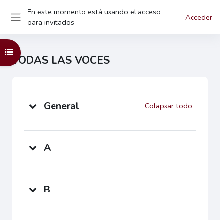
En este momento está usando el acceso
Salta al contenido principal
Acceder
para invitados
Panel lateral
Abrir índice del curso
TODAS LAS VOCES
Diagrama de temas
General
Colapsar todo
A
B