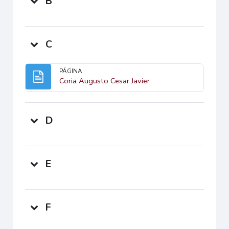
B
C
PÁGINA
Página
Coria Augusto Cesar Javier
D
E
F