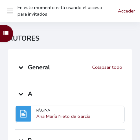
En este momento está usando el acceso
Salta al contenido principal
Acceder
para invitados
Panel lateral
Abrir índice del curso
AUTORES
Diagrama de temas
General
Colapsar todo
A
PÁGINA
Página
Ana María Nieto de García