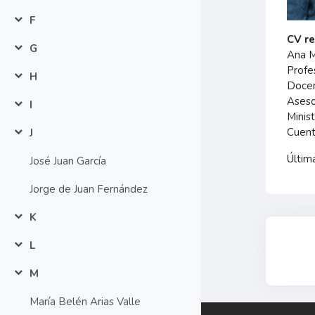
F
Colapsar
CV r
G
Ana M
Colapsar
Profe
H
Colapsar
Docen
Aseso
I
Colapsar
Minis
Cuent
J
Colapsar
Últim
José Juan García
Jorge de Juan Fernández
K
Colapsar
L
Colapsar
M
Colapsar
María Belén Arias Valle