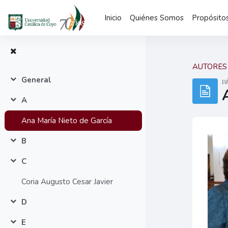
Salta al contenido principal
Inicio
Quiénes Somos
Propósito
AUTORES
General
P
Colapsar
A
Colapsar
Ana María Nieto de García
B
Colapsar
C
Colapsar
Coria Augusto Cesar Javier
D
Colapsar
E
Colapsar