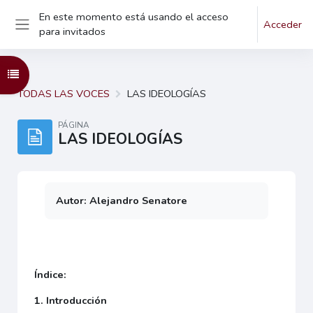
En este momento está usando el acceso
Salta al contenido principal
Acceder
para invitados
Panel lateral
Abrir índice del curso
TODAS LAS VOCES
LAS IDEOLOGÍAS
PÁGINA
LAS IDEOLOGÍAS
Autor: Alejandro Senatore
Índice:
1. Introducción